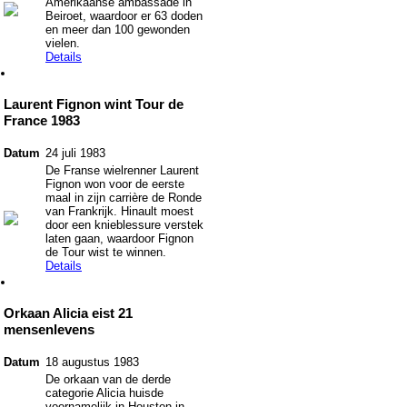
Amerikaanse ambassade in
Beiroet, waardoor er 63 doden
en meer dan 100 gewonden
vielen.
Details
Laurent Fignon wint Tour de
France 1983
Datum
24 juli 1983
De Franse wielrenner Laurent
Fignon won voor de eerste
maal in zijn carrière de Ronde
van Frankrijk. Hinault moest
door een knieblessure verstek
laten gaan, waardoor Fignon
de Tour wist te winnen.
Details
Orkaan Alicia eist 21
mensenlevens
Datum
18 augustus 1983
De orkaan van de derde
categorie Alicia huisde
voornamelijk in Houston in